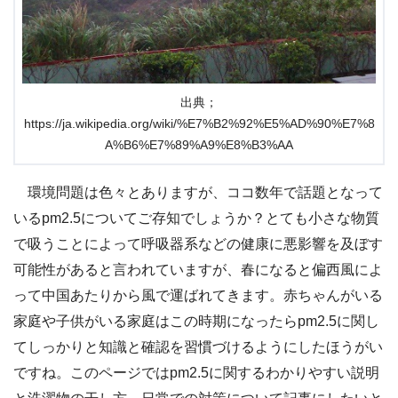
出典；
https://ja.wikipedia.org/wiki/%E7%B2%92%E5%AD%90%E7%8
A%B6%E7%89%A9%E8%B3%AA
環境問題は色々とありますが、ココ数年で話題となって
いるpm2.5についてご存知でしょうか？とても小さな物質
で吸うことによって呼吸器系などの健康に悪影響を及ぼす
可能性があると言われていますが、春になると偏西風によ
って中国あたりから風で運ばれてきます。赤ちゃんがいる
家庭や子供がいる家庭はこの時期になったらpm2.5に関し
てしっかりと知識と確認を習慣づけるようにしたほうがい
ですね。このページではpm2.5に関するわかりやすい説明