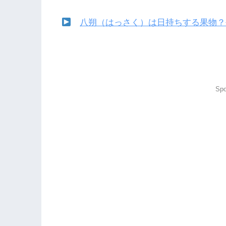
八朔（はっさく）は日持ちする果物？
Spo