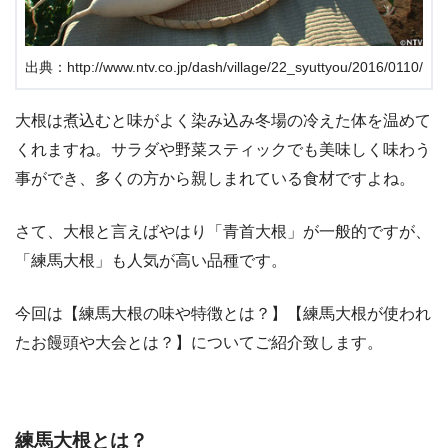
出典：http://www.ntv.co.jp/dash/village/22_syuttyou/2016/0110/
大根は煮込むと味がよく染み込み冬場の冷えた体を温めて
くれますね。サラダや野菜スティックでも美味しく味わう
事ができ、多くの方から親しまれている食材ですよね。
さて、大根と言えばやはり「青首大根」が一般的ですが、
「練馬大根」も人気が高い品種です。
今回は【練馬大根の味や特徴とは？】【練馬大根が使われ
たお饅頭や大会とは？】についてご紹介致します。
練馬大根とは？